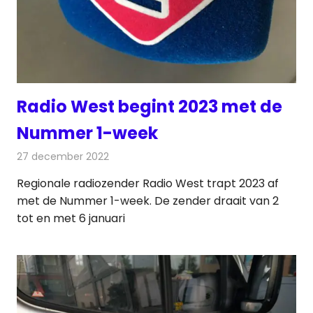
Radio West begint 2023 met de
Nummer 1-week
27 december 2022
Redactie
Radionieuws
Regionale radiozender Radio West trapt 2023 af
met de Nummer 1-week. De zender draait van 2
tot en met 6 januari