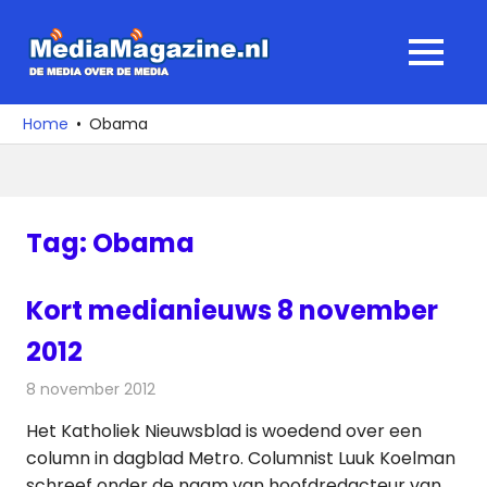
Ga
naar
MediaMagaz
MENU
de
De
inhoud
media
Home
Obama
over
de
media
Tag:
Obama
Kort medianieuws 8 november
2012
8 november 2012
Redactie
Andere media over de media
Het Katholiek Nieuwsblad is woedend over een
column in dagblad Metro. Columnist Luuk Koelman
schreef onder de naam van hoofdredacteur van