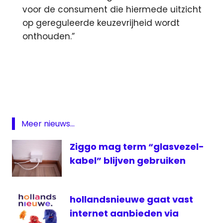
voor de consument die hiermede uitzicht
op gereguleerde keuzevrijheid wordt
onthouden.”
Internet
kabel
Mediapark
Obama
Meer nieuws...
Romney
sanoma
Ziggo mag term “glasvezel-
snelheid
kabel” blijven gebruiken
TCN
UPC
hollandsnieuwe gaat vast
ziggo
internet aanbieden via