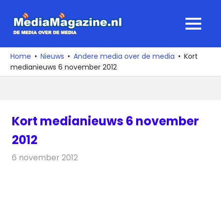
Ga
naar
MediaMagaz
MENU
de
De
inhoud
media
Home
Nieuws
Andere media over de media
Kort
over
medianieuws 6 november 2012
de
media
Kort medianieuws 6 november
2012
6 november 2012
Redactie
Andere media over de media