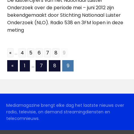
De luistercijfers van het Nationaal Luister
Onderzoek over de periode mei – juni 2012 zijn
bekendgemaakt door Stichting Nationaal Luister
Onderzoek (NLO). Radio 538 en 3FM lopen in deze
meting
«
...
4
5
6
7
8
9
Berichten
Vorige
«
1
…
7
8
9
berichten
paginering
Mediamagazine brengt elke dag het laatste nieuws over
radio, televisie, on demand streamingdiensten en
telecomnieuws.