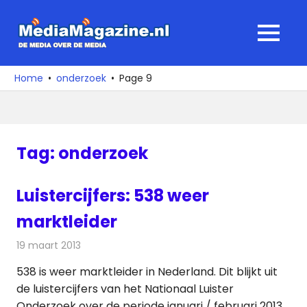
Ga
naar
MediaMagaz
MENU
de
De
inhoud
media
Home
onderzoek
Page 9
over
de
media
Tag:
onderzoek
Luistercijfers: 538 weer
marktleider
19 maart 2013
Redactie
Radionieuws
538 is weer marktleider in Nederland. Dit blijkt uit
de luistercijfers van het Nationaal Luister
Onderzoek over de periode januari / februari 2013