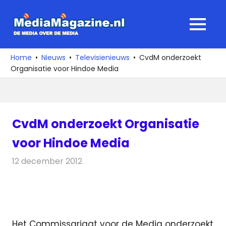
Ga
naar
MediaMagaz
MENU
de
De
inhoud
media
Home
Nieuws
Televisienieuws
CvdM onderzoekt
over
Organisatie voor Hindoe Media
de
media
CvdM onderzoekt Organisatie
voor Hindoe Media
12 december 2012
Redactie
Televisienieuws
Het Commissariaat voor de Media onderzoekt