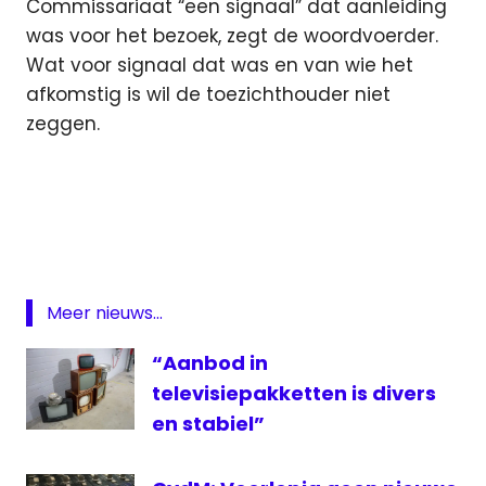
Commissariaat “een signaal” dat aanleiding
was voor het bezoek, zegt de woordvoerder.
Wat voor signaal dat was en van wie het
afkomstig is wil de toezichthouder niet
zeggen.
Commissariaat
voor de Media
CvdM
Featured
OHM
Meer nieuws...
omroep
“Aanbod in
onderzoek
televisiepakketten is divers
en stabiel”