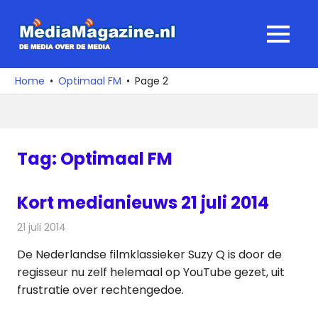
Ga
naar
MediaMagaz
MENU
de
De
inhoud
media
Home
Optimaal FM
Page 2
over
de
media
Tag:
Optimaal FM
Kort medianieuws 21 juli 2014
21 juli 2014
Redactie
Andere media over de media
De Nederlandse filmklassieker Suzy Q is door de
regisseur nu zelf helemaal op YouTube gezet, uit
frustratie over rechtengedoe.