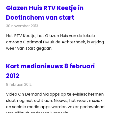
Glazen Huis RTV Keetje in
Doetinchem van start
30 november 2013
Redactie
Radionieuws
Het RTV Keetje, het Glazen Huis van de lokale
omroep Optimaal FM uit de Achterhoek, is vrijdag
weer van start gegaan.
Kort medianieuws 8 februari
2012
8 februari 2012
Redactie
Andere media over de media
Video On Demand via apps op televisieschermen
slaat nog niet echt aan. Nieuws, het weer, muziek
en sociale media apps worden vaker gedownload.