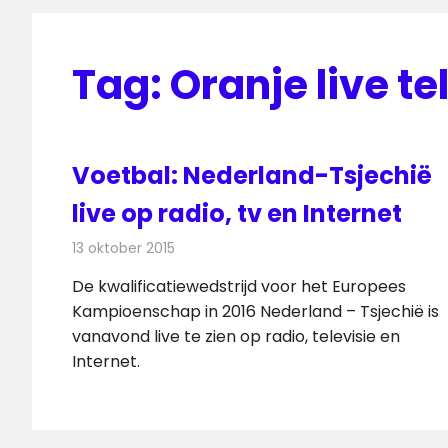
Tag:
Oranje live te
Voetbal: Nederland-Tsjechië
live op radio, tv en Internet
13 oktober 2015
Redactie
Internet
,
Nieuws
,
Radionieuws
,
Televisi
De kwalificatiewedstrijd voor het Europees
Kampioenschap in 2016 Nederland – Tsjechië is
vanavond live te zien op radio, televisie en
Internet.