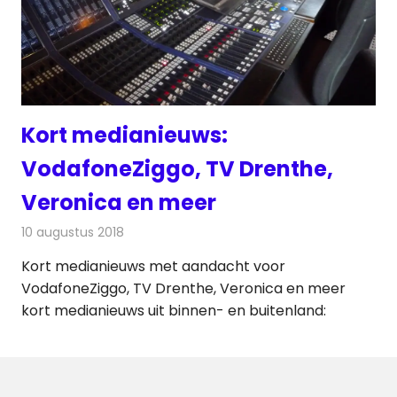
Kort medianieuws:
VodafoneZiggo, TV Drenthe,
Veronica en meer
10 augustus 2018
Redactie
Andere media over de media
Kort medianieuws met aandacht voor
VodafoneZiggo, TV Drenthe, Veronica en meer
kort medianieuws uit binnen- en buitenland: