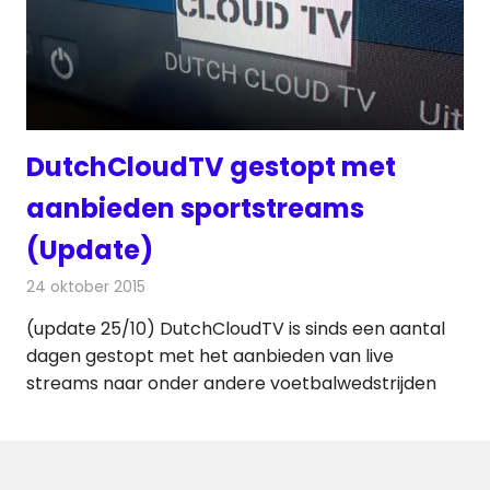
DutchCloudTV gestopt met
aanbieden sportstreams
(Update)
24 oktober 2015
Redactie
Internet
,
Nieuws
,
Televisienieuws
(update 25/10) DutchCloudTV is sinds een aantal
dagen gestopt met het aanbieden van live
streams naar onder andere voetbalwedstrijden