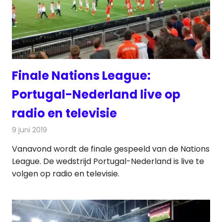
Finale Nations League:
Portugal-Nederland live op
radio en televisie
9 juni 2019
Redactie
Radionieuws
Vanavond wordt de finale gespeeld van de Nations
League. De wedstrijd Portugal-Nederland is live te
volgen op radio en televisie.