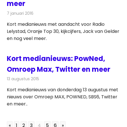
meer
7 januari 2016
Redactie
Andere media over de media
,
Nieuws
Kort medianieuws met aandacht voor Radio
Lelystad, Oranje Top 30, kijkcijfers, Jack van Gelder
en nog veel meer.
Kort medianieuws: PowNed,
Omroep Max, Twitter en meer
13 augustus 2015
Redactie
Andere media over de media
,
Nieuws
Kort medianieuws van donderdag 13 augustus met
nieuws over Omroep MAX, POWNED, SBS6, Twitter
en meer..
«
1
2
3
4
5
6
»