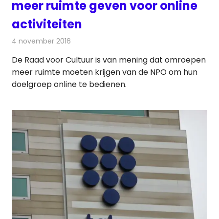
meer ruimte geven voor online
activiteiten
4 november 2016
Redactie
Nieuws
,
Radionieuws
,
Televisienieuws
De Raad voor Cultuur is van mening dat omroepen
meer ruimte moeten krijgen van de NPO om hun
doelgroep online te bedienen.