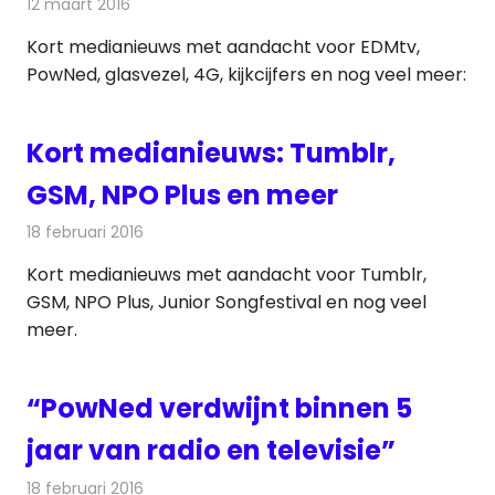
12 maart 2016
Redactie
Andere media over de media
,
Nieuws
Kort medianieuws met aandacht voor EDMtv,
PowNed, glasvezel, 4G, kijkcijfers en nog veel meer:
Kort medianieuws: Tumblr,
GSM, NPO Plus en meer
18 februari 2016
Redactie
Andere media over de media
,
Nieuws
Kort medianieuws met aandacht voor Tumblr,
GSM, NPO Plus, Junior Songfestival en nog veel
meer.
“PowNed verdwijnt binnen 5
jaar van radio en televisie”
18 februari 2016
Redactie
Nieuws
,
Televisienieuws