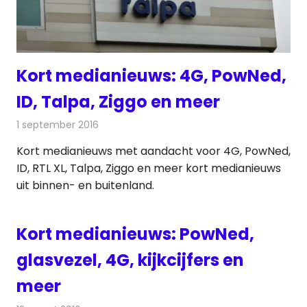
Kort medianieuws: 4G, PowNed,
ID, Talpa, Ziggo en meer
1 september 2016
Redactie
Andere media over de media
,
Nieuws
Kort medianieuws met aandacht voor 4G, PowNed,
ID, RTL XL, Talpa, Ziggo en meer kort medianieuws
uit binnen- en buitenland.
Kort medianieuws: PowNed,
glasvezel, 4G, kijkcijfers en
meer