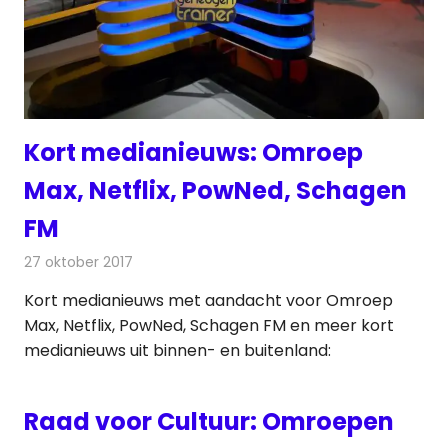
Kort medianieuws: Omroep
Max, Netflix, PowNed, Schagen
FM
27 oktober 2017
Redactie
Andere media over de media
,
Nieuws
Kort medianieuws met aandacht voor Omroep
Max, Netflix, PowNed, Schagen FM en meer kort
medianieuws uit binnen- en buitenland:
Raad voor Cultuur: Omroepen