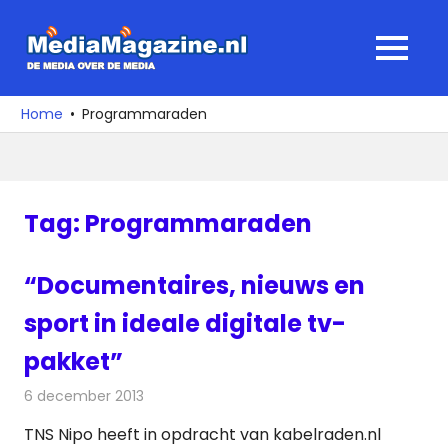
Ga
naar
MediaMagaz
MENU
de
De
inhoud
media
Home
Programmaraden
over
de
media
Tag:
Programmaraden
“Documentaires, nieuws en
sport in ideale digitale tv-
pakket”
6 december 2013
Redactie
Televisienieuws
TNS Nipo heeft in opdracht van kabelraden.nl