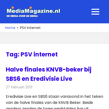
Ga
naar
MediaMagaz
MENU
de
De
inhoud
media
Home
PSV internet
over
de
media
Tag:
PSV internet
Halve finales KNVB-beker bij
SBS6 en Eredivisie Live
27 februari 2013
Redactie
Televisienieuws
Eredivisie Live en SBS6 staan vanavond in het teken
van de halve finales van de KNVB Beker. Beide
zenders zenden de twee wedstrijden live uit.