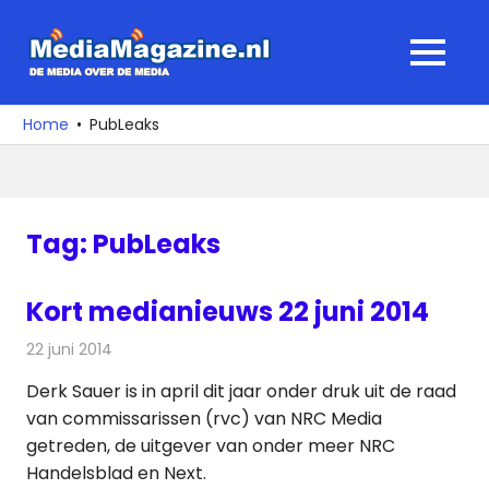
Ga
naar
MediaMagaz
MENU
de
De
inhoud
media
Home
PubLeaks
over
de
media
Tag:
PubLeaks
Kort medianieuws 22 juni 2014
22 juni 2014
Redactie
Andere media over de media
Derk Sauer is in april dit jaar onder druk uit de raad
van commissarissen (rvc) van NRC Media
getreden, de uitgever van onder meer NRC
Handelsblad en Next.