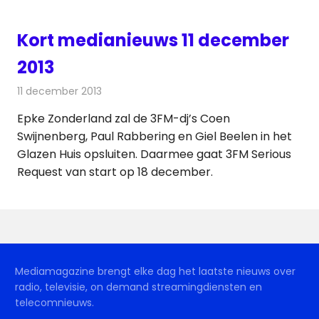
Kort medianieuws 11 december
2013
11 december 2013
Redactie
Andere media over de media
Epke Zonderland zal de 3FM-dj’s Coen
Swijnenberg, Paul Rabbering en Giel Beelen in het
Glazen Huis opsluiten. Daarmee gaat 3FM Serious
Request van start op 18 december.
Mediamagazine brengt elke dag het laatste nieuws over
radio, televisie, on demand streamingdiensten en
telecomnieuws.