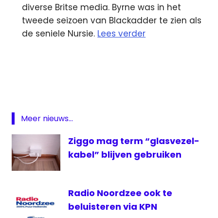
diverse Britse media. Byrne was in het
tweede seizoen van Blackadder te zien als
de seniele Nursie.
Lees verder
ACM
KPN
krant
Mart
Smeets
Meer nieuws...
NRC
Ziggo mag term “glasvezel-
Omroep
kabel” blijven gebruiken
527
PubLeaks
Story
Radio Noordzee ook te
Vlaanderen
beluisteren via KPN
WK