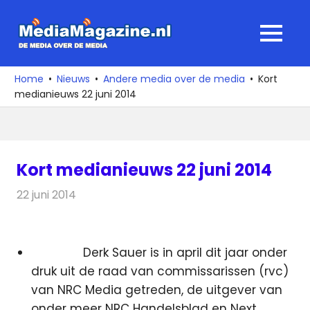
Ga
naar
MediaMagaz
MENU
de
De
inhoud
media
Home
Nieuws
Andere media over de media
Kort
over
medianieuws 22 juni 2014
de
media
Kort medianieuws 22 juni 2014
22 juni 2014
Redactie
Andere media over de media
Derk Sauer is in april dit jaar onder
druk uit de raad van commissarissen (rvc)
van NRC Media getreden, de uitgever van
onder meer NRC Handelsblad en Next.