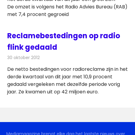
De omzet is volgens het Radio Advies Bureau (RAB)
met 7,4 procent gegroeid
Reclamebestedingen op radio
flink gedaald
30 oktober 2012
Redactie
Radionieuws
De netto bestedingen voor radioreclame zijn in het
derde kwartaal van dit jaar met 10,9 procent
gedaald vergeleken met dezelfde periode vorig
jaar. Ze kwamen uit op 42 miljoen euro.
Mediamagazine brengt elke dag het laatste nieuws over