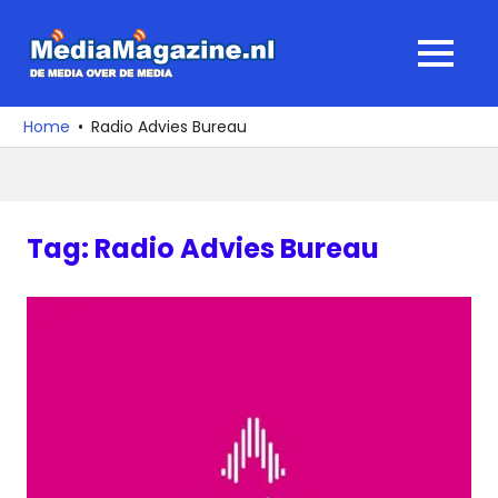
Ga
naar
MediaMagaz
MENU
de
De
inhoud
media
Home
Radio Advies Bureau
over
de
media
Tag:
Radio Advies Bureau