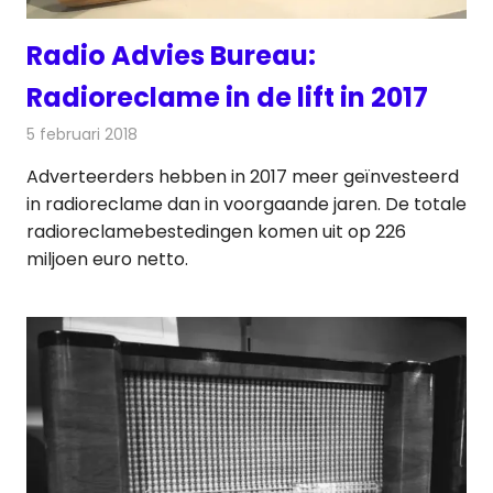
Radio Advies Bureau:
Radioreclame in de lift in 2017
5 februari 2018
Redactie
Radionieuws
Adverteerders hebben in 2017 meer geïnvesteerd
in radioreclame dan in voorgaande jaren. De totale
radioreclamebestedingen komen uit op 226
miljoen euro netto.