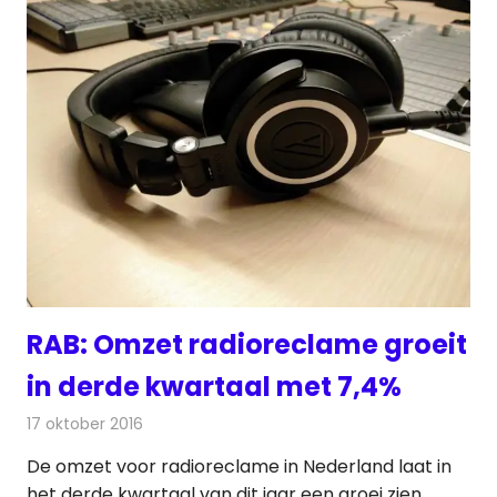
RAB: Omzet radioreclame groeit
in derde kwartaal met 7,4%
17 oktober 2016
Redactie
Nieuws
,
Radionieuws
De omzet voor radioreclame in Nederland laat in
het derde kwartaal van dit jaar een groei zien.