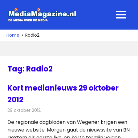
Ga
naar
MediaMagaz
MENU
de
De
inhoud
media
Home
Radio2
over
de
media
Tag:
Radio2
Kort medianieuws 29 oktober
2012
29 oktober 2012
Redactie
Andere media over de media
De regionale dagbladen van Wegener krijgen een
nieuwe website. Morgen gaat de nieuwssite van BN
DeStem als eerste live, op korte termijn volgen