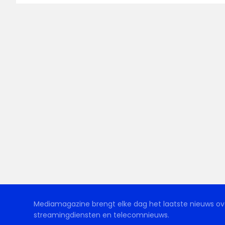
Mediamagazine brengt elke dag het laatste nieuws ove
streamingdiensten en telecomnieuws.