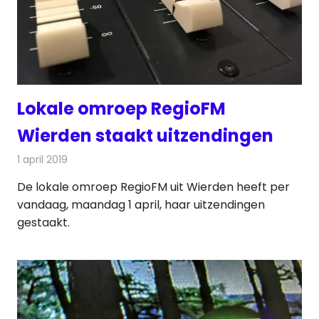
Lokale omroep RegioFM
Wierden staakt uitzendingen
1 april 2019
Redactie
Radionieuws
De lokale omroep RegioFM uit Wierden heeft per
vandaag, maandag 1 april, haar uitzendingen
gestaakt.