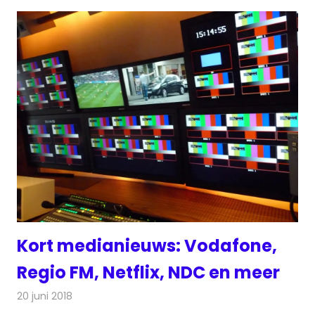
Kort medianieuws: Vodafone,
Regio FM, Netflix, NDC en meer
20 juni 2018
Redactie
Andere media over de media