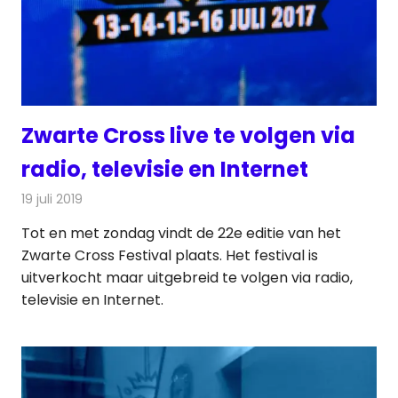
Zwarte Cross live te volgen via
radio, televisie en Internet
19 juli 2019
Redactie
Radionieuws
Tot en met zondag vindt de 22e editie van het
Zwarte Cross Festival plaats. Het festival is
uitverkocht maar uitgebreid te volgen via radio,
televisie en Internet.