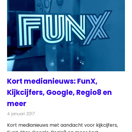
Kort medianieuws: FunX,
Kijkcijfers, Google, Regio8 en
meer
4 januari 2017
Redactie
Andere media over de media
,
Nieuws
Kort medianieuws met aandacht voor kijkcijfers,