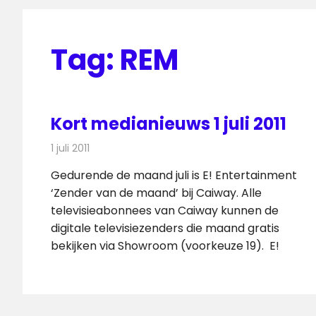
Tag:
REM
Kort medianieuws 1 juli 2011
1 juli 2011
Redactie
Andere media over de media
Gedurende de maand juli is E! Entertainment
‘Zender van de maand’ bij Caiway. Alle
televisieabonnees van Caiway kunnen de
digitale televisiezenders die maand gratis
bekijken via Showroom (voorkeuze 19). E!