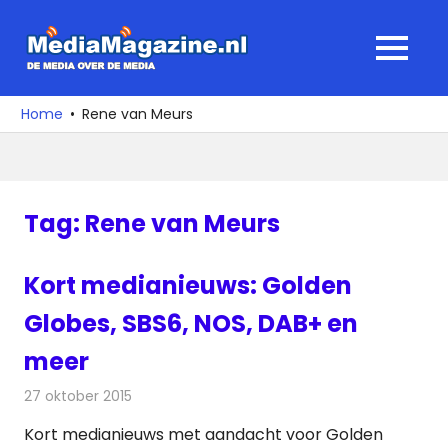
Ga
naar
MediaMagaz
MENU
de
De
inhoud
media
Home
Rene van Meurs
over
de
media
Tag:
Rene van Meurs
Kort medianieuws: Golden
Globes, SBS6, NOS, DAB+ en
meer
27 oktober 2015
Redactie
Andere media over de media
,
Nieuws
Kort medianieuws met aandacht voor Golden