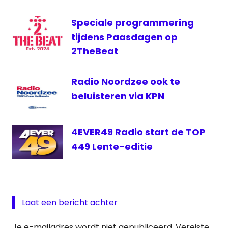
NOS
Speciale programmering
Rene
van
tijdens Paasdagen op
Meurs
2TheBeat
Roaming
sbs6
Radio Noordzee ook te
WK
beluisteren via KPN
Turnen
4EVER49 Radio start de TOP
449 Lente-editie
Laat een bericht achter
Je e-mailadres wordt niet gepubliceerd.
Vereiste