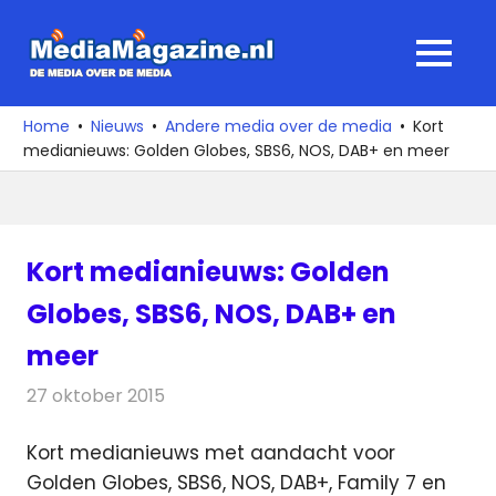
Ga
naar
MediaMagaz
MENU
de
De
inhoud
media
Home
Nieuws
Andere media over de media
Kort
over
medianieuws: Golden Globes, SBS6, NOS, DAB+ en meer
de
media
Kort medianieuws: Golden
Globes, SBS6, NOS, DAB+ en
meer
27 oktober 2015
Redactie
Andere media over de media
,
Nieuws
Kort medianieuws met aandacht voor
Golden Globes, SBS6, NOS, DAB+, Family 7 en