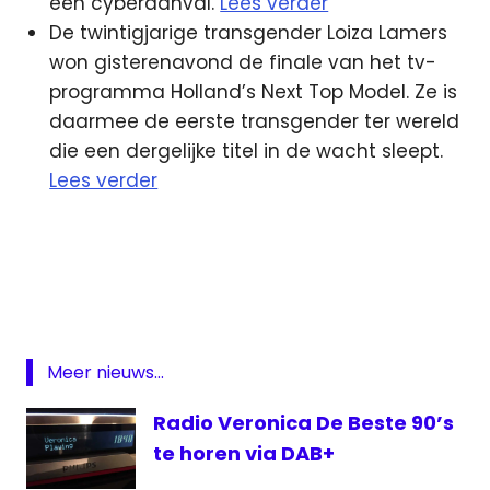
een cyberaanval.
Lees verder
De twintigjarige transgender Loiza Lamers
won gisterenavond de finale van het tv-
programma Holland’s Next Top Model. Ze is
daarmee de eerste transgender ter wereld
die een dergelijke titel in de wacht sleept.
Lees verder
DAB
Family
7
Golden
Globes
Meer nieuws...
groot
nieuws
Radio Veronica De Beste 90’s
radio
te horen via DAB+
MTVNL