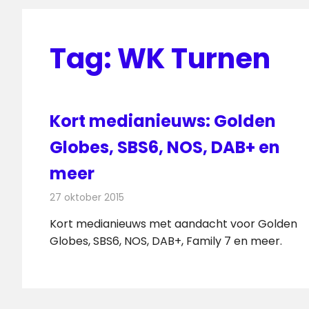
Tag:
WK Turnen
Kort medianieuws: Golden
Globes, SBS6, NOS, DAB+ en
meer
27 oktober 2015
Redactie
Andere media over de media
,
Nieuws
Kort medianieuws met aandacht voor Golden
Globes, SBS6, NOS, DAB+, Family 7 en meer.