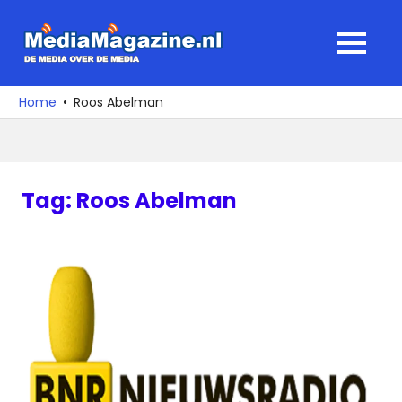
Ga
naar
MediaMagaz
MENU
de
De
inhoud
media
Home
Roos Abelman
over
de
media
Tag:
Roos Abelman