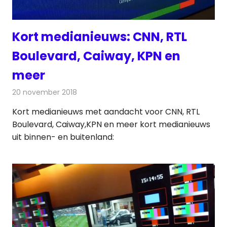
Kort medianieuws: CNN, RTL
Boulevard, Caiway, KPN en
meer
20 november 2018
Redactie
Andere media over de media
Kort medianieuws met aandacht voor CNN, RTL
Boulevard, Caiway,KPN en meer kort medianieuws
uit binnen- en buitenland: