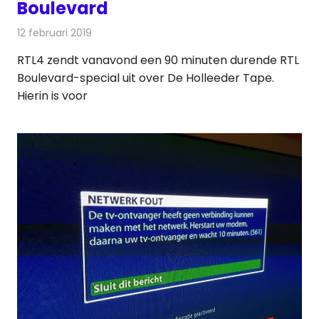
Boulevard
12 februari 2019
Redactie
Televisienieuws
RTL4 zendt vanavond een 90 minuten durende RTL
Boulevard-special uit over De Holleeder Tape.
Hierin is voor