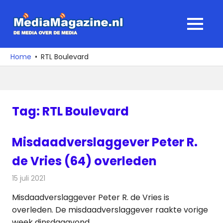
Ga
naar
MediaMagaz
MENU
de
De
inhoud
media
Home
RTL Boulevard
over
de
media
Tag:
RTL Boulevard
Misdaadverslaggever Peter R.
de Vries (64) overleden
15 juli 2021
Redactie
Televisienieuws
Misdaadverslaggever Peter R. de Vries is
overleden. De misdaadverslaggever raakte vorige
week dinsdagavond