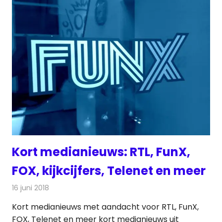
Kort medianieuws: RTL, FunX,
FOX, kijkcijfers, Telenet en meer
16 juni 2018
Redactie
Andere media over de media
Kort medianieuws met aandacht voor RTL, FunX,
FOX, Telenet en meer kort medianieuws uit