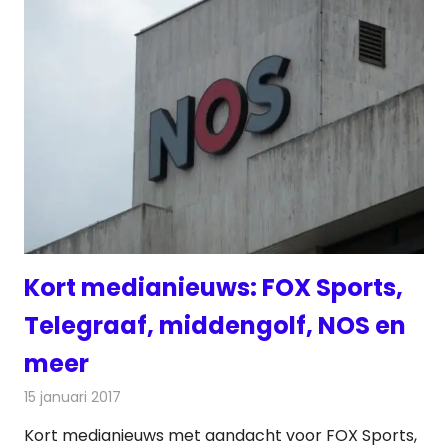
Kort medianieuws: FOX Sports,
Telegraaf, middengolf, NOS en
meer
15 januari 2017
Redactie
Andere media over de media
,
Nieuws
Kort medianieuws met aandacht voor FOX Sports,