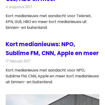
4 augustus 2017
Redactie
Andere media over de media
,
Nieuws
Kort medianieuws met aandacht voor Telenet,
KPN, GL8, HBO en meer kort medianieuws uit
binnen- en buitenland:
Kort medianieuws: NPO,
Sublime FM, CNN, Apple en meer
17 februari 2017
Redactie
Andere media over de media
,
Nieuws
Kort medianieuws met aandacht voor NPO,
Sublime FM, CNN, Apple en meer kort medianieuws
uit binnen- en buitenland.