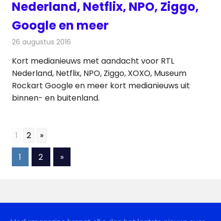
Nederland, Netflix, NPO, Ziggo,
Google en meer
26 augustus 2016
Redactie
Andere media over de media
,
Nieuws
Kort medianieuws met aandacht voor RTL
Nederland, Netflix, NPO, Ziggo, XOXO, Museum
Rockart Google en meer kort medianieuws uit
binnen- en buitenland.
1
2
»
Berichten
Volgende
1
2
»
berichten
paginering