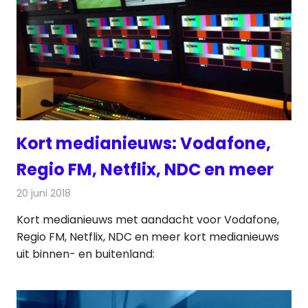
Kort medianieuws: Vodafone,
Regio FM, Netflix, NDC en meer
20 juni 2018
Redactie
Andere media over de media
Kort medianieuws met aandacht voor Vodafone,
Regio FM, Netflix, NDC en meer kort medianieuws
uit binnen- en buitenland: