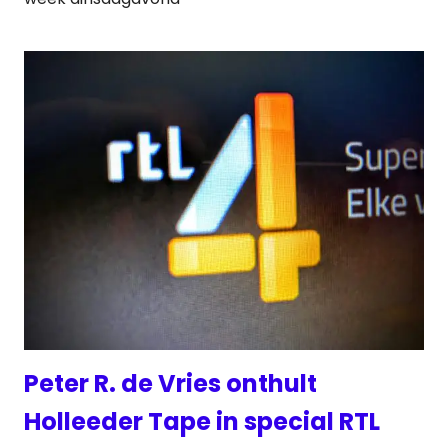
Peter R. de Vries onthult
Holleeder Tape in special RTL