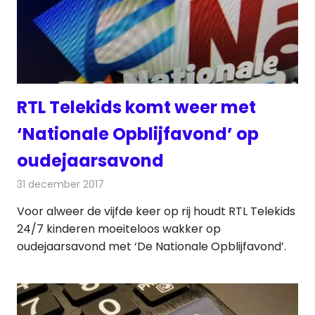
RTL Telekids komt weer met
‘Nationale Opblijfavond’ op
oudejaarsavond
31 december 2017
Redactie
Nieuws
,
Televisienieuws
Voor alweer de vijfde keer op rij houdt RTL Telekids
24/7 kinderen moeiteloos wakker op
oudejaarsavond met ‘De Nationale Opblijfavond’.