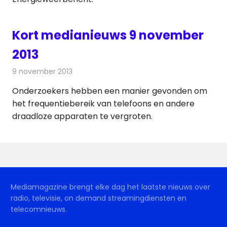
Kort medianieuws 9 november
2013
9 november 2013
Redactie
Andere media over de media
Onderzoekers hebben een manier gevonden om
het frequentiebereik van telefoons en andere
draadloze apparaten te vergroten.
Mediamagazine brengt elke dag het laatste nieuws over
radio, televisie, on demand streamingdiensten en
telecomnieuws.