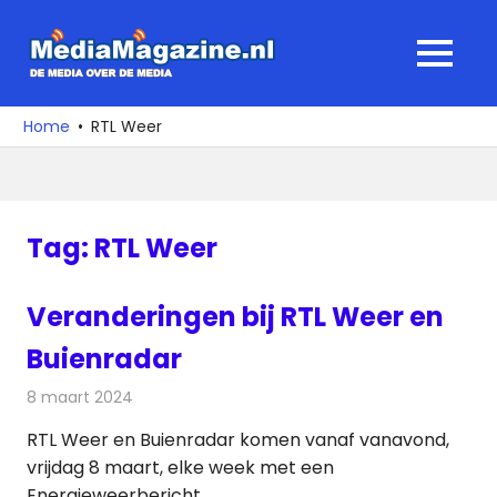
Ga
naar
MediaMagaz
MENU
de
De
inhoud
media
Home
RTL Weer
over
de
media
Tag:
RTL Weer
Veranderingen bij RTL Weer en
Buienradar
8 maart 2024
Redactie
Televisienieuws
RTL Weer en Buienradar komen vanaf vanavond,
vrijdag 8 maart, elke week met een
Energieweerbericht.