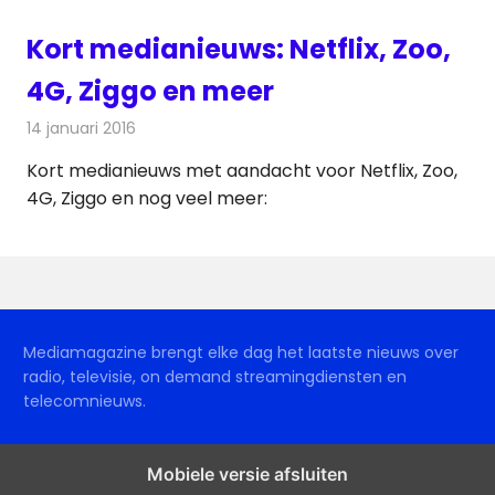
Kort medianieuws: Netflix, Zoo,
4G, Ziggo en meer
14 januari 2016
Redactie
Andere media over de media
,
Nieuws
Kort medianieuws met aandacht voor Netflix, Zoo,
4G, Ziggo en nog veel meer:
Mediamagazine brengt elke dag het laatste nieuws over
radio, televisie, on demand streamingdiensten en
telecomnieuws.
Mobiele versie afsluiten