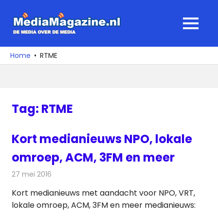
Ga
naar
MediaMagaz
MENU
de
De
inhoud
media
Home
RTME
over
de
media
Tag:
RTME
Kort medianieuws NPO, lokale
omroep, ACM, 3FM en meer
27 mei 2016
Redactie
Andere media over de media
,
Nieuws
Kort medianieuws met aandacht voor NPO, VRT,
lokale omroep, ACM, 3FM en meer medianieuws: