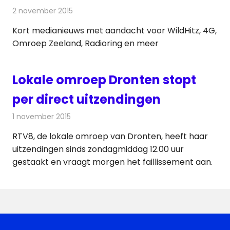
2 november 2015
Redactie
Andere media over de media
,
Nieuws
Kort medianieuws met aandacht voor WildHitz, 4G,
Omroep Zeeland, Radioring en meer
Lokale omroep Dronten stopt
per direct uitzendingen
1 november 2015
Redactie
Nieuws
,
Radionieuws
,
Televisienieuws
RTV8, de lokale omroep van Dronten, heeft haar
uitzendingen sinds zondagmiddag 12.00 uur
gestaakt en vraagt morgen het faillissement aan.