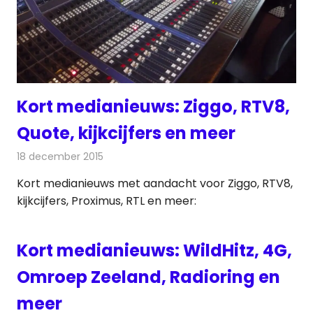
Kort medianieuws: Ziggo, RTV8,
Quote, kijkcijfers en meer
18 december 2015
Redactie
Andere media over de media
,
Nieuws
Kort medianieuws met aandacht voor Ziggo, RTV8,
kijkcijfers, Proximus, RTL en meer:
Kort medianieuws: WildHitz, 4G,
Omroep Zeeland, Radioring en
meer