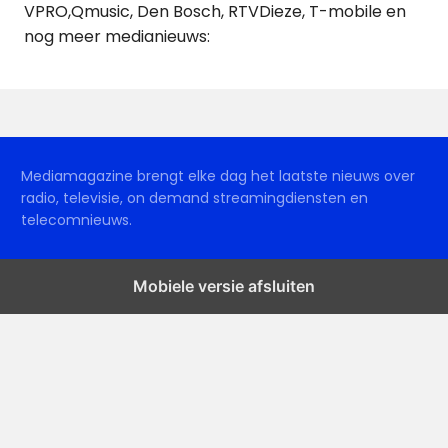
VPRO,Qmusic, Den Bosch, RTVDieze, T-mobile en
nog meer medianieuws:
Mediamagazine brengt elke dag het laatste nieuws over
radio, televisie, on demand streamingdiensten en
telecomnieuws.
Mobiele versie afsluiten