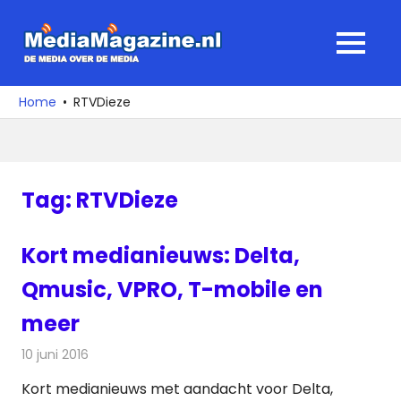
Ga
naar
MediaMagaz
MENU
de
De
inhoud
media
Home
RTVDieze
over
de
media
Tag:
RTVDieze
Kort medianieuws: Delta,
Qmusic, VPRO, T-mobile en
meer
10 juni 2016
Redactie
Andere media over de media
,
Nieuws
Kort medianieuws met aandacht voor Delta,