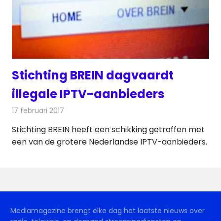
Stichting BREIN dagvaardt
illegale IPTV-aanbieders
17 februari 2017
Redactie
Nieuws
,
Telecom
,
Televisienieuws
Stichting BREIN heeft een schikking getroffen met
een van de grotere Nederlandse IPTV-aanbieders.
Mediamagazine brengt elke dag het laatste nieuws over