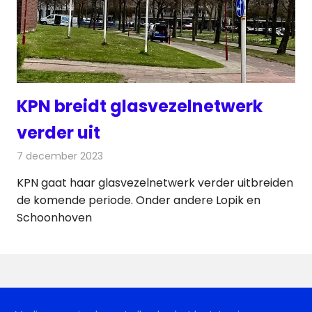
KPN breidt glasvezelnetwerk
verder uit
7 december 2023
Redactie
Telecom
KPN gaat haar glasvezelnetwerk verder uitbreiden
de komende periode. Onder andere Lopik en
Schoonhoven