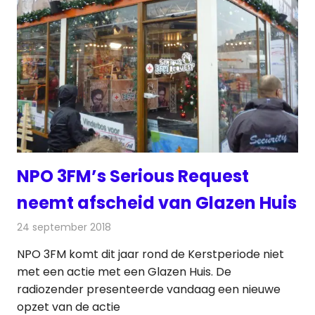
NPO 3FM’s Serious Request
neemt afscheid van Glazen Huis
24 september 2018
Redactie
Radionieuws
NPO 3FM komt dit jaar rond de Kerstperiode niet
met een actie met een Glazen Huis. De
radiozender presenteerde vandaag een nieuwe
opzet van de actie