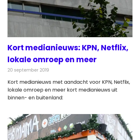
Kort medianieuws: KPN, Netflix,
lokale omroep en meer
20 september 2019
Redactie
Andere media over de media
Kort medianieuws met aandacht voor KPN, Netflix,
lokale omroep en meer kort medianieuws uit
binnen- en buitenland: