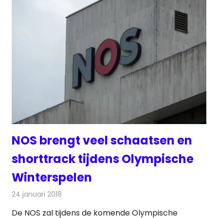
NOS brengt veel schaatsen en
shorttrack tijdens Olympische
Winterspelen
24 januari 2018
Redactie
Nieuws
,
Televisienieuws
De NOS zal tijdens de komende Olympische