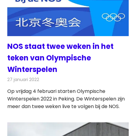
NOS staat twee weken in het
teken van Olympische
Winterspelen
27 januari 2022
Redactie
Televisienieuws
Op vrijdag 4 februari starten Olympische
Winterspelen 2022 in Peking. De Winterspelen zijn
meer dan twee weken live te volgen bij de NOS.