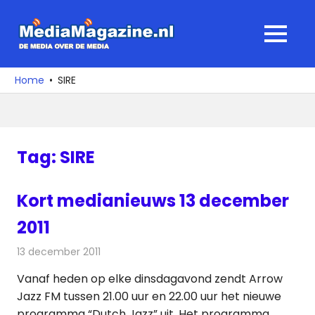
Ga
naar
MediaMagaz
MENU
de
De
inhoud
media
Home
SIRE
over
de
media
Tag:
SIRE
Kort medianieuws 13 december
2011
13 december 2011
Redactie
Andere media over de media
Vanaf heden op elke dinsdagavond zendt Arrow
Jazz FM tussen 21.00 uur en 22.00 uur het nieuwe
programma “Dutch Jazz” uit. Het programma