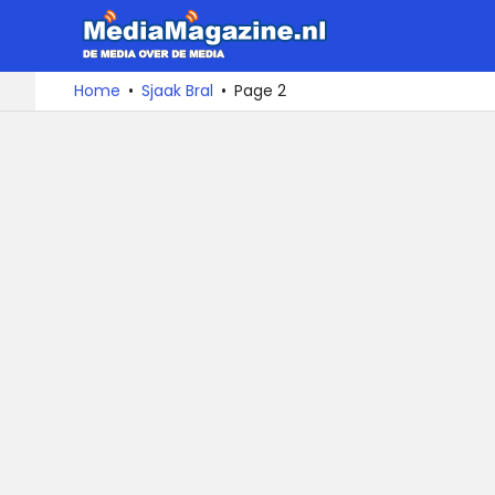
MediaMa
De
Ga
Home
Sjaak Bral
Page 2
media
naar
over
de
de
inhoud
media