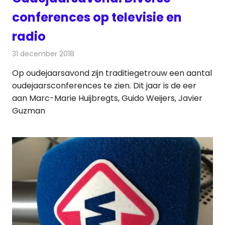
conferences op televisie en
radio
31 december 2018
Redactie
Televisienieuws
Op oudejaarsavond zijn traditiegetrouw een aantal
oudejaarsconferences te zien. Dit jaar is de eer
aan Marc-Marie Huijbregts, Guido Weijers, Javier
Guzman