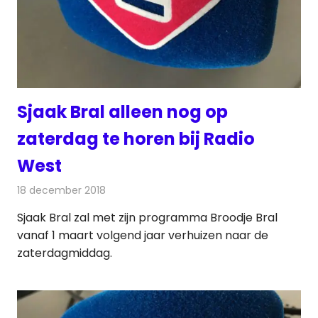
Sjaak Bral alleen nog op
zaterdag te horen bij Radio
West
18 december 2018
Redactie
Radionieuws
Sjaak Bral zal met zijn programma Broodje Bral
vanaf 1 maart volgend jaar verhuizen naar de
zaterdagmiddag.