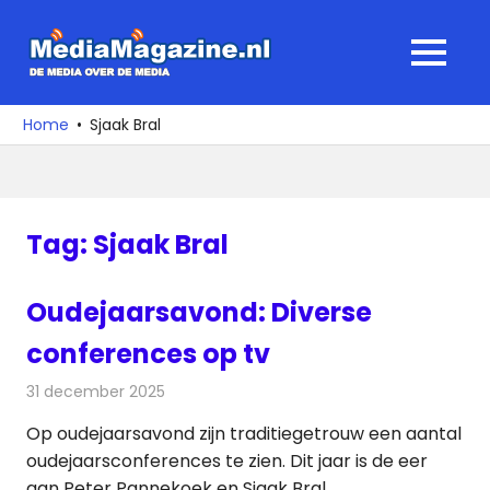
Ga
naar
MediaMagaz
MENU
de
De
inhoud
media
Home
Sjaak Bral
over
de
media
Tag:
Sjaak Bral
Oudejaarsavond: Diverse
conferences op tv
31 december 2025
Redactie
Televisienieuws
Op oudejaarsavond zijn traditiegetrouw een aantal
oudejaarsconferences te zien. Dit jaar is de eer
aan Peter Pannekoek en Sjaak Bral.