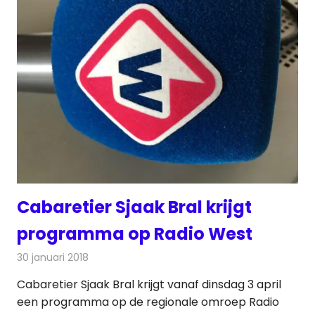
Cabaretier Sjaak Bral krijgt
programma op Radio West
30 januari 2018
Redactie
Nieuws
,
Radionieuws
Cabaretier Sjaak Bral krijgt vanaf dinsdag 3 april
een programma op de regionale omroep Radio