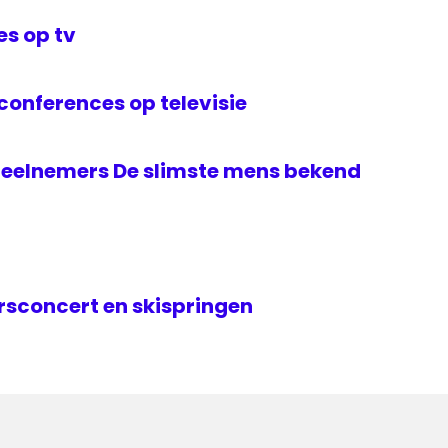
s op tv
onferences op televisie
elnemers De slimste mens bekend
rsconcert en skispringen