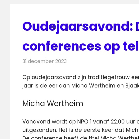
Oudejaarsavond: 
conferences op tel
31 december 2023
Redactie
Televisienieuws
Op oudejaarsavond zijn traditiegetrouw een
jaar is de eer aan Micha Wertheim en Sjaak 
Micha Wertheim
Vanavond wordt op NPO 1 vanaf 22.00 uur
uitgezonden. Het is de eerste keer dat M
De conference heeft de titel Micha Werth