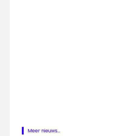
Wertheim
NPO
1
oudejaarsconference
Sjaak
Bral
Meer nieuws...