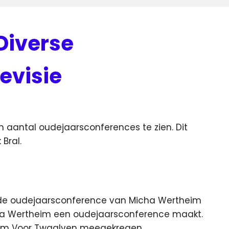
Diverse
evisie
 aantal oudejaarsconferences te zien. Dit
Bral.
 de oudejaarsconference van Micha Wertheim
icha Wertheim een oudejaarsconference maakt.
eim Voor Twaalven meegekregen.