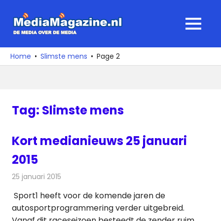
Ga
naar
MediaMagaz
MENU
de
De
inhoud
media
Home
Slimste mens
Page 2
over
de
media
Tag:
Slimste mens
Kort medianieuws 25 januari
2015
25 januari 2015
Redactie
Andere media over de media
Sport1 heeft voor de komende jaren de
autosportprogrammering verder uitgebreid.
Vanaf dit raceseizoen besteedt de zender ruim