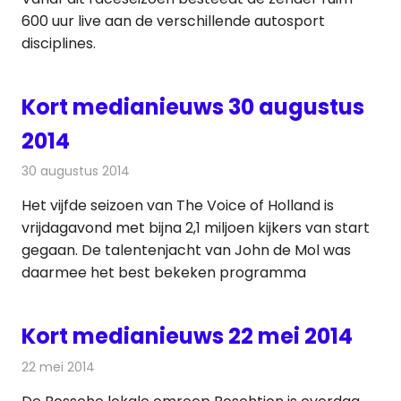
600 uur live aan de verschillende autosport
disciplines.
Kort medianieuws 30 augustus
2014
30 augustus 2014
Redactie
Andere media over de media
Het vijfde seizoen van The Voice of Holland is
vrijdagavond met bijna 2,1 miljoen kijkers van start
gegaan. De talentenjacht van John de Mol was
daarmee het best bekeken programma
Kort medianieuws 22 mei 2014
22 mei 2014
Redactie
Andere media over de media