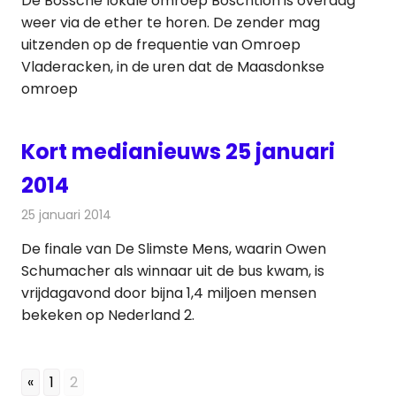
De Bossche lokale omroep Boschtion is overdag
weer via de ether te horen. De zender mag
uitzenden op de frequentie van Omroep
Vladeracken, in de uren dat de Maasdonkse
omroep
Kort medianieuws 25 januari
2014
25 januari 2014
Redactie
Andere media over de media
De finale van De Slimste Mens, waarin Owen
Schumacher als winnaar uit de bus kwam, is
vrijdagavond door bijna 1,4 miljoen mensen
bekeken op Nederland 2.
«
1
2