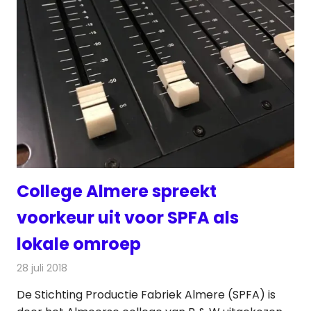
College Almere spreekt
voorkeur uit voor SPFA als
lokale omroep
28 juli 2018
Redactie
Radionieuws
De Stichting Productie Fabriek Almere (SPFA) is