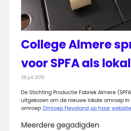
College Almere spr
voor SPFA als lok
28 juli 2018
Redactie
Radionieuws
De Stichting Productie Fabriek Almere (SPF
uitgekozen om de nieuwe lokale omroep in
omroep
Omroep Flevoland op haar website
Meerdere gegadigden