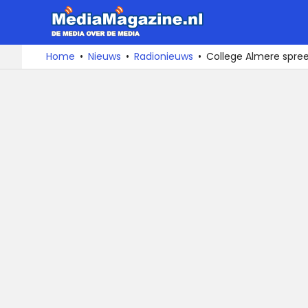
MediaMa
De
Ga
Home
Nieuws
Radionieuws
College Almere spree
media
naar
over
de
de
inhoud
media