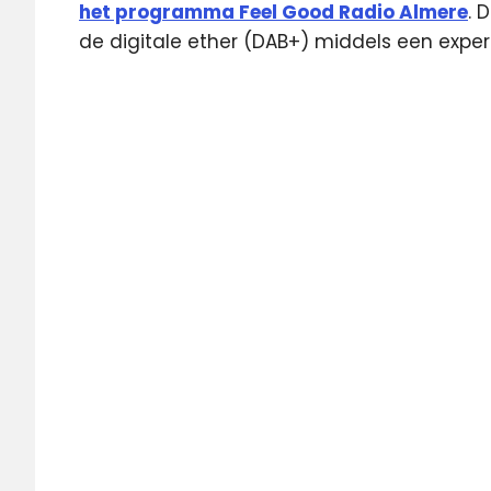
het programma Feel Good Radio Almere
. 
de digitale ether (DAB+) middels een expe
Almere
DAB
digitale
radio
lokale
omroep
Media036
SLOA
SPFA