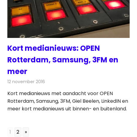
Kort medianieuws: OPEN
Rotterdam, Samsung, 3FM en
meer
12 november 2016
Redactie
Andere media over de media
,
Nieuws
Kort medianieuws met aandacht voor OPEN
Rotterdam, Samsung, 3FM, Giel Beelen, LinkedIN en
meer kort medianieuws uit binnen- en buitenland.
1
2
»