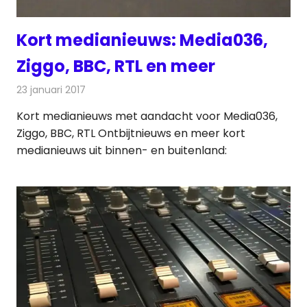
Kort medianieuws: Media036,
Ziggo, BBC, RTL en meer
23 januari 2017
Redactie
Andere media over de media
,
Nieuws
Kort medianieuws met aandacht voor Media036,
Ziggo, BBC, RTL Ontbijtnieuws en meer kort
medianieuws uit binnen- en buitenland: