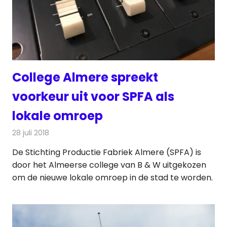
College Almere spreekt
voorkeur uit voor SPFA als
lokale omroep
28 juli 2018
Redactie
Radionieuws
De Stichting Productie Fabriek Almere (SPFA) is
door het Almeerse college van B & W uitgekozen
om de nieuwe lokale omroep in de stad te worden.