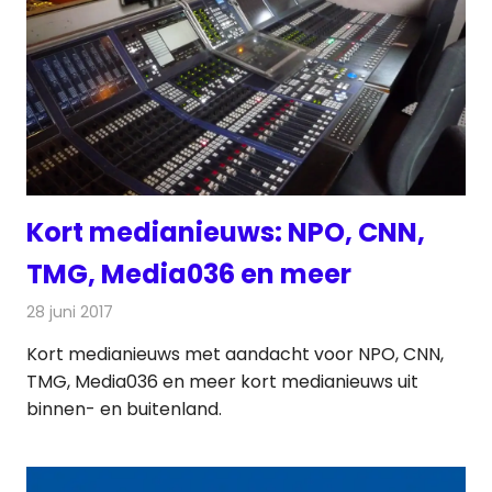
Kort medianieuws: NPO, CNN,
TMG, Media036 en meer
28 juni 2017
Redactie
Nieuws
Kort medianieuws met aandacht voor NPO, CNN,
TMG, Media036 en meer kort medianieuws uit
binnen- en buitenland.