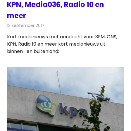
KPN, Media036, Radio 10 en
meer
13 september 2017
Redactie
Andere media over de media
,
Nieuws
Kort medianieuws met aandacht voor 3FM, ONS,
KPN, Radio 10 en meer kort medianieuws uit
binnen- en buitenland: