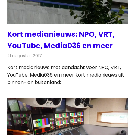
Kort medianieuws: NPO, VRT,
YouTube, Media036 en meer
21 augustus 2017
Redactie
Andere media over de media
,
Nieuws
Kort medianieuws met aandacht voor NPO, VRT,
YouTube, Media036 en meer kort medianieuws uit
binnen- en buitenland: