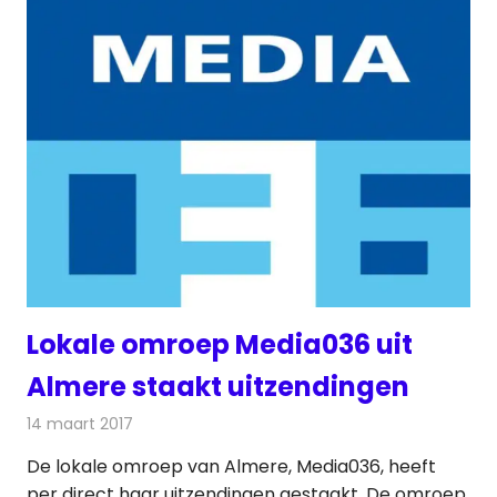
Lokale omroep Media036 uit
Almere staakt uitzendingen
14 maart 2017
Redactie
Nieuws
,
Radionieuws
,
Televisienieuws
De lokale omroep van Almere, Media036, heeft
per direct haar uitzendingen gestaakt. De omroep