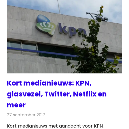
Kort medianieuws: KPN,
glasvezel, Twitter, Netflix en
meer
27 september 2017
Redactie
Andere media over de media
,
Nieuws
Kort medianieuws met aandacht voor KPN,