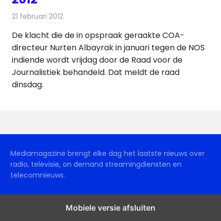
21 februari 2012
Redactie
Andere media over de media
De klacht die de in opspraak geraakte COA-
directeur Nurten Albayrak in januari tegen de NOS
indiende wordt vrijdag door de Raad voor de
Journalistiek behandeld. Dat meldt de raad
dinsdag.
Mediamagazine brengt elke dag het laatste nieuws over
radio, televisie, on demand streamingdiensten en
telecomnieuws.
Mobiele versie afsluiten