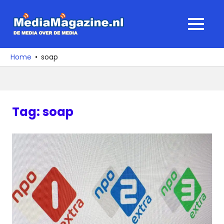
Ga
naar
MediaMagaz
MENU
de
De
inhoud
media
Home
soap
over
de
media
Tag:
soap