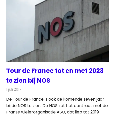
Tour de France tot en met 2023
te zien bij NOS
1 juli 2017
Redactie
Nieuws
,
Radionieuws
,
Televisienieuws
De Tour de France is ook de komende zeven jaar
bij de NOS te zien. De NOS zet het contract met de
Franse wielerorganisatie ASO, dat liep tot 2019,