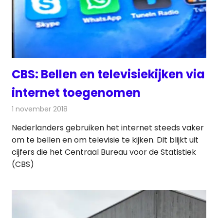
CBS: Bellen en televisiekijken via
internet toegenomen
1 november 2018
Redactie
Televisienieuws
Nederlanders gebruiken het internet steeds vaker
om te bellen en om televisie te kijken. Dit blijkt uit
cijfers die het Centraal Bureau voor de Statistiek
(CBS)