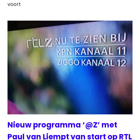
voort
Nieuw programma ‘@Z’ met
Paul van Liempt van start op RTL