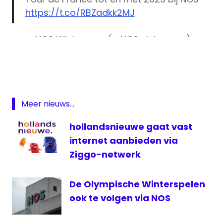
https://t.co/RBZadkk2MJ
— NOS Wielrennen (@NOSwielrennen)
NOS
July 1, 2017
NPO
rechten
sociale
media
Meer nieuws...
televisie
hollandsnieuwe gaat vast
Tour
internet aanbieden via
de
France
Ziggo-netwerk
De Olympische Winterspelen
ook te volgen via NOS