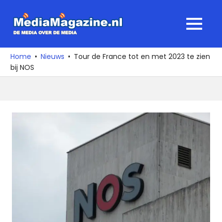
Ga
naar
MediaMagaz
MENU
de
De
inhoud
media
Home
Nieuws
Tour de France tot en met 2023 te zien
over
bij NOS
de
media