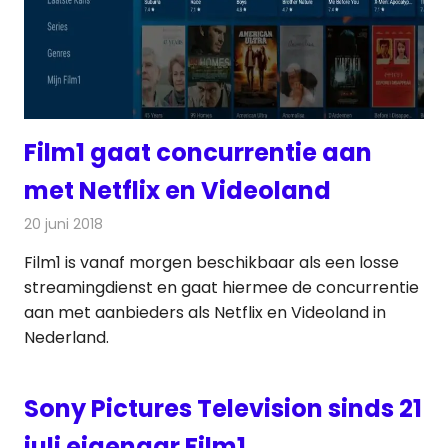
Film1 gaat concurrentie aan
met Netflix en Videoland
20 juni 2018
Redactie
Televisienieuws
Film1 is vanaf morgen beschikbaar als een losse
streamingdienst en gaat hiermee de concurrentie
aan met aanbieders als Netflix en Videoland in
Nederland.
Sony Pictures Television sinds 21
juli eigenaar Film1