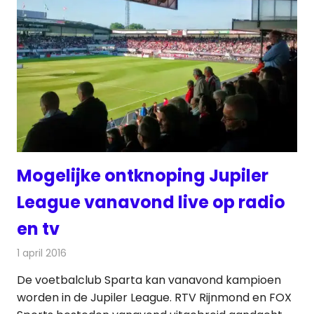
Mogelijke ontknoping Jupiler
League vanavond live op radio
en tv
1 april 2016
Redactie
Nieuws
,
Radionieuws
,
Televisienieuws
De voetbalclub Sparta kan vanavond kampioen
worden in de Jupiler League. RTV Rijnmond en FOX