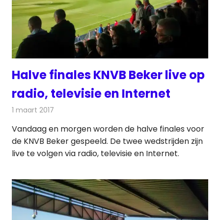
Halve finales KNVB Beker live op
radio, televisie en Internet
1 maart 2017
Redactie
Nieuws
,
Radionieuws
,
Televisienieuws
Vandaag en morgen worden de halve finales voor
de KNVB Beker gespeeld. De twee wedstrijden zijn
live te volgen via radio, televisie en Internet.