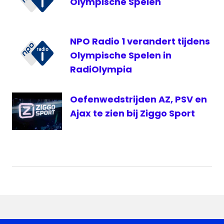
Olympische Spelen
live
Sparta
NPO Radio 1 verandert tijdens
livestream
Beker
Olympische Spelen in
NPO
RadiOlympia
Radio
1
Oefenwedstrijden AZ, PSV en
Sparta
Ajax te zien bij Ziggo Sport
Sparta
Live
Veronica
Vitesse
Vitesse
Live