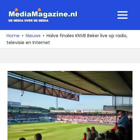
Ga
naar
MediaMagaz
MENU
de
De
inhoud
media
Home
Nieuws
Halve finales KNVB Beker live op radio,
over
televisie en Internet
de
media