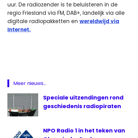
uur. De radiozender is te beluisteren in de
regio Friesland via FM, DAB+, landelijk via alle
digitale radiopakketten en
wereldwijd via
Internet.
AZ
Beker
live
Cambuur
live
Meer nieuws...
Fox
Sports
Speciale uitzendingen rond
KNVB
geschiedenis radiopiraten
Beker
live
NPO Radio 1 in het teken van
Live
AZ