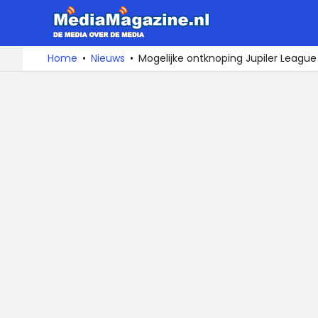
MediaMa
De
Ga
Home
Nieuws
Mogelijke ontknoping Jupiler League
media
naar
over
de
de
inhoud
media