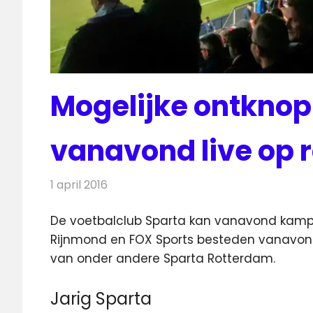
Mogelijke ontknop
vanavond live op r
1 april 2016
Redactie
Nieuws
,
Radionieuws
,
Televisienieuws
De voetbalclub Sparta kan vanavond kampi
Rijnmond en FOX Sports besteden vanavon
van onder andere Sparta Rotterdam.
Jarig Sparta