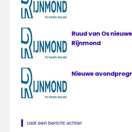
Ruud van Os nieuw
Rijnmond
Nieuwe avondprogr
Laat een bericht achter