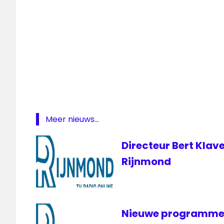
live
Sparta
Sparta
- NAC
Sparta
Live
Meer nieuws...
Directeur Bert Klav
Rijnmond
Nieuwe programmer