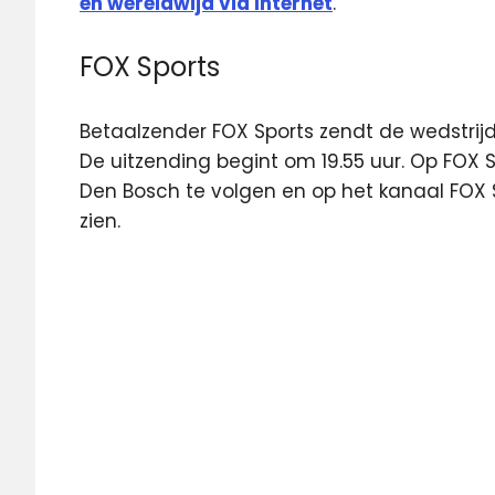
en wereldwijd via Internet
.
FOX Sports
Betaalzender FOX Sports zendt de wedstrijd 
De uitzending begint om 19.55 uur. Op FOX S
Den Bosch te volgen en op het kanaal FOX S
zien.
Fox
Sports
Jupiler
League
Radio
Rijnmond
Radio
Rijnmond